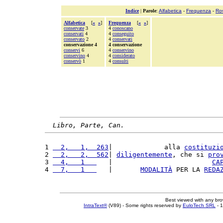
Indice
|
Parole
:
Alfabetica
-
Frequenza
-
Ro
Alfabetica
[
«
»
]
Frequenza
[
«
»
]
conservate
3
4
conoscano
conservati
4
4
conseguito
conservato
2
4
conservati
conservazione 4
4 conservazione
conservi
6
4
conservino
conservino
4
4
considerato
conservò
1
4
consulti
Libro, Parte, Can.
1 
  2,   1,  263
|             alla 
costituzi
2 
  2,   2,  562
| 
diligentemente
, che si 
pro
3 
  4,   1   
   |                         
CA
4 
  7,   1   
   |       
MODALITÀ
 PER LA 
REDA
Best viewed with any br
IntraText®
(V89) - Some rights reserved by
EuloTech SRL
- 1