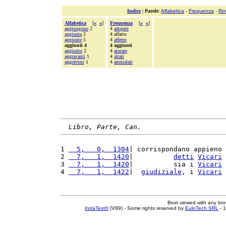
Indice
|
Parole
:
Alfabetica
-
Frequenza
-
Ro
Alfabetica
[
«
»
]
Frequenza
[
«
»
]
aggiungono
2
4
adoperi
aggiunta
2
4 affatto
aggiunte
5
4
affetto
aggiunti 4
4 aggiunti
aggiunto
2
4
aiutare
aggravanti
1
4
altari
aggravino
1
4
ammalati
Libro, Parte, Can.
1 
  5,   0,  1304
| corrispondano appieno 
2 
  7,   1,  1420
|          
detti
Vicari
3 
  7,   1,  1420
|          sia i 
Vicari
4 
  7,   1,  1422
|  
giudiziale
, i 
Vicari
Best viewed with any br
IntraText®
(V89) - Some rights reserved by
EuloTech SRL
- 1