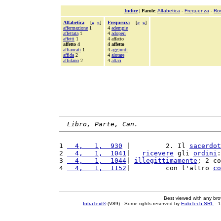
Indice
|
Parole
:
Alfabetica
-
Frequenza
-
Ro
Alfabetica
[
«
»
]
Frequenza
[
«
»
]
affermazione
1
4
adempie
affettata
1
4
adoperi
affetti
1
4 affatto
affetto 4
4 affetto
affiancati
1
4
aggiunti
affida
2
4
aiutare
affidano
2
4
altari
Libro, Parte, Can.
1 
  4,   1,  930
 |         2. Il 
sacerdot
2 
  4,   1,  1041
|   
ricevere
 gli 
ordini
:
3 
  4,   1,  1044
| 
illegittimamente
; 2 co
4 
  4,   1,  1152
|         con l'altro 
co
Best viewed with any br
IntraText®
(V89) - Some rights reserved by
EuloTech SRL
- 1