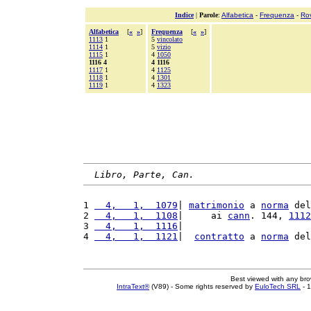
Indice
|
Parole
:
Alfabetica
-
Frequenza
-
Ro
Alfabetica
[
«
»
]
Frequenza
[
«
»
]
1113
1
5
vincolato
1114
1
5
vizio
1115
1
4
1050
1116 4
4 1116
1117
1
4
1125
1118
1
4
1301
1119
1
4
1323
Libro, Parte, Can.
1 
  4,   1,  1079
| 
matrimonio
 a 
norma
 del
2 
  4,   1,  1108
|     ai 
cann
. 144, 
1112
3 
  4,   1,  1116
|                       
4 
  4,   1,  1121
|  
contratto
 a 
norma
 del
Best viewed with any br
IntraText®
(V89) - Some rights reserved by
EuloTech SRL
- 1