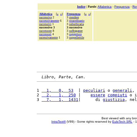
Indice
|
Parole
:
Alfabetica
-
Frequenza
-
Ro
Alfabetica
[
«
»
]
Frequenza
[
«
»
]
successiva
2
3
stendere
successivamente
6
3
straordinario
successivi
1
3
suburbicaria
successivo 3
3 successivo
successore
8
3
suffraganee
successori
4
3
suggerisce
sucessivamente
1
3
suppellettile
Libro, Parte, Can.
1 
  1,   0,  53
  | 
peculiari
 o 
generali
, 
2 
  2,   1,  250
 |    
essere
compiuti
 o i
3 
  7,   1,  1431
|      di 
giustizia
, nel
Best viewed with any br
IntraText®
(V89) - Some rights reserved by
EuloTech SRL
- 1