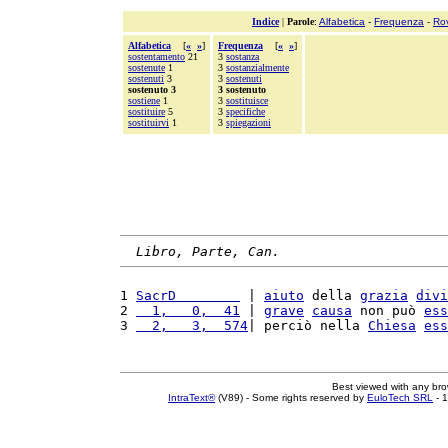
Indice
|
Parole
:
Alfabetica
-
Frequenza
-
Ro
Alfabetica
[
«
»
]
Frequenza
[
«
»
]
sostentamento
21
3
sostanza
sostenute
1
3
sostanzialmente
sostenuti
3
3
sostenuti
sostenuto 3
3 sostenuto
sostiene
1
3
sostituisce
sostituire
5
3
specifiche
sostituirvi
1
3
spiegazioni
Libro, Parte, Can.
1 
SacrD        
 | 
aiuto
 della 
grazia
divi
2 
  1,   0,  41
 | 
grave
causa
 non può 
ess
3 
  2,   3,  574
| perciò nella 
Chiesa
ess
Best viewed with any br
IntraText®
(V89) - Some rights reserved by
EuloTech SRL
- 1