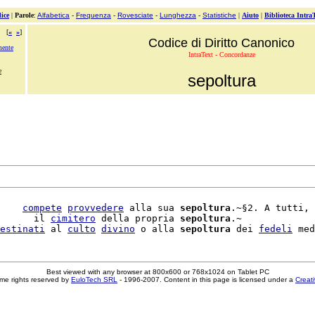
ice
|
Parole
:
Alfabetica
-
Frequenza
-
Rovesciate
-
Lunghezza
-
Statistiche
|
Aiuto
|
Biblioteca Intra
[
«
»
]
Codice di Diritto Canonico
mente
IntraText - Concordanze
e
sepoltura
    
compete
provvedere
 alla sua 
sepoltura
.~§2. A tutti, 
      il 
cimitero
 della propria 
sepoltura
.~

estinati
 al 
culto
divino
 o alla 
sepoltura
 dei 
fedeli
 med
Best viewed with any browser at 800x600 or 768x1024 on Tablet PC
me rights reserved by
EuloTech SRL
- 1996-2007. Content in this page is licensed under a
Creat