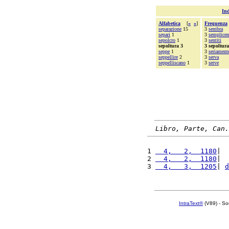
Ind
Alfabetica
[
«
»
]
Frequenza
separazione
15
3
sembra
separi
1
3
semplice
sepolcro
1
3
sentiti
sepoltura 3
3 sepoltura
seppe
1
3
seriament
seppellire
2
3
serva
seppelliscano
1
3
serve
Libro, Parte, Can.
1 
  4,   2,  1180
|  
2 
  4,   2,  1180
|  
3 
  4,   3,  1205
| 
d
IntraText®
(V89) - So