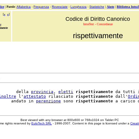
ice
|
Parole
:
Alfabetica
-
Frequenza
-
Rovesciate
-
Lunghezza
-
Statistiche
|
Aiuto
|
Biblioteca Intra
[
«
»
]
Codice di Diritto Canonico
IntraText - Concordanze
e
amente
rispettivamente
.
       della 
provincia
, 
eletti
rispettivamente
 da tutti 
inoltre
 l'
attestato
 rilasciato 
rispettivamente
 dall'
Ordi
     andato in 
perenzione
 sono 
rispettivamente
Best viewed with any browser at 800x600 or 768x1024 on Tablet PC
me rights reserved by
EuloTech SRL
- 1996-2007. Content in this page is licensed under a
Creat