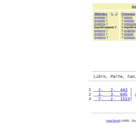
Ind
Alfabetica
[
«
»
]
Frequenza
rispettata
1
3
rinnovi
rispettate
2
3
riportato
rispettiva
2
3
riprension
rispettivamente 3
3 rispettiv
rispettive
1
3
ristabilire
rispettivi
2
3
risultare
rispettivo
2
3
risultasse
Libro, Parte, Can
1 
  2,   2,  443
 | 
2 
  2,   3,  645
 | 
3 
  7,   2,  1523
| 
IntraText®
(V89) - So