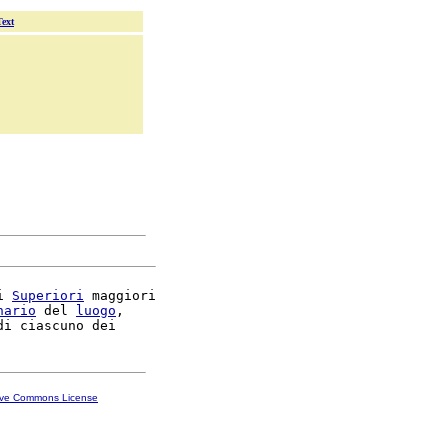
Text
i 
Superiori
 maggiori

nario
 del 
luogo
,

ive Commons License