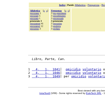
Indice
|
Parole
:
Alfabetica
-
Frequenza
-
Ro
Alfabetica
[
«
»
]
Frequenza
[
«
»
]
procurano
1
3
pro-presidente
procurare
5
3
procedimento
procurata
1
3
processuale
procurato 3
3 procurato
procuratore
41
3
procurino
procuratori
12
3
prodotta
procurino
3
3
profano
Libro, Parte, Can.
1 
  4,   1,  1041
|  
omicidio
volontario
 o
2 
  4,   1,  1046
|  
omicidio
volontario
 o
3 
  4,   1,  1049
| per 
omicidio
volontari
Best viewed with any br
IntraText®
(V89) - Some rights reserved by
EuloTech SRL
- 1