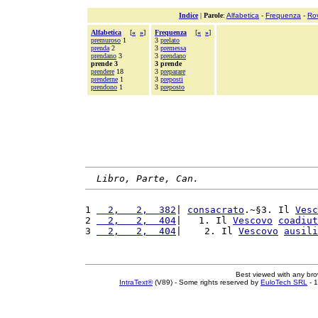
Indice
|
Parole
:
Alfabetica
-
Frequenza
-
Ro
Alfabetica
[
«
»
]
Frequenza
[
«
»
]
premuroso
1
3
prelato
prenda
2
3
premessa
prendano
3
3
prendano
prende 3
3 prende
prendere
18
3
preparare
prenderne
1
3
preposti
prendono
1
3
preposto
Libro, Parte, Can.
1 
  2,   2,  382
| 
consacrato
.~§3. Il 
Vesc
2 
  2,   2,  404
|   1. Il 
Vescovo
coadiut
3 
  2,   2,  404
|    2. Il 
Vescovo
ausili
Best viewed with any br
IntraText®
(V89) - Some rights reserved by
EuloTech SRL
- 1