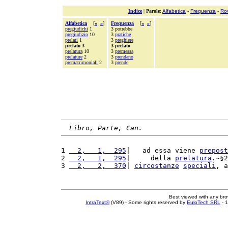
Indice
|
Parole
:
Alfabetica
-
Frequenza
-
Ro
Alfabetica
[
«
»
]
Frequenza
[
«
»
]
pregiudichi
1
3 potrebbe
pregiudizio
10
3
pratiche
prelati
1
3
preghiere
prelato 3
3 prelato
prelatura
10
3
premessa
prelature
2
3
prendano
prematrimoniali
2
3
prende
Libro, Parte, Can.
1 
  2,   1,  295
|   ad essa viene 
prepost
2 
  2,   1,  295
|     della 
prelatura
.~§2
3 
  2,   2,  370
| 
circostanze
speciali
, a
Best viewed with any br
IntraText®
(V89) - Some rights reserved by
EuloTech SRL
- 1