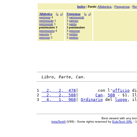
Indice
|
Parole
:
Alfabetica
-
Frequenza
-
Ro
Alfabetica
[
«
»
]
Frequenza
[
«
»
]
penitenze
4
3
patrimoniali
penitenziale
1
3
patrono
penitenziali
1
3
pazzia
penitenziere 3
3 penitenziere
penitenzieria
4
3
pensione
pensiero
5
3
perduri
pensione
3
3
perduto
Libro, Parte, Can.
1 
  2,   2,  478
|        con l'
ufficio
 di
2 
  2,   2,  508
|       
Can
. 
508
 - §1. Il
3 
  4,   1,  968
| 
Ordinario
 del 
luogo
, il
Best viewed with any br
IntraText®
(V89) - Some rights reserved by
EuloTech SRL
- 1