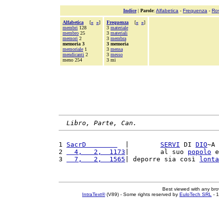
Indice
|
Parole
:
Alfabetica
-
Frequenza
-
Ro
Alfabetica
[
«
»
]
Frequenza
[
«
»
]
membri
128
3
materiale
membro
25
3
materiali
memori
2
3
membra
memoria 3
3 memoria
memoriale
1
3
mensa
mendicanti
2
3
messo
meno 254
3 mi
Libro, Parte, Can.
1 
SacrD        
  |        
SERVI
 DI 
DIO
~A 
2 
  4,   2,  1173
|        al suo 
popolo
 e
3 
  7,   2,  1565
| deporre sia così 
lonta
Best viewed with any br
IntraText®
(V89) - Some rights reserved by
EuloTech SRL
- 1