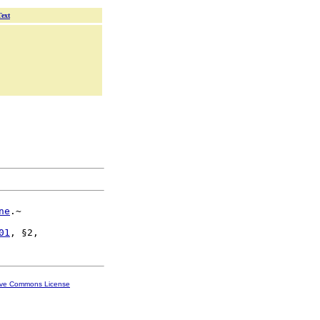
Text
ne
.~

01
ive Commons License