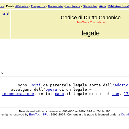
ice
|
Parole
:
Alfabetica
-
Frequenza
-
Rovesciate
-
Lunghezza
-
Statistiche
|
Aiuto
|
Biblioteca Intra
[
«
»
]
Codice di Diritto Canonico
IntraText - Concordanze
legale
n.
        sono 
uniti
 da parentela 
legale
 sorta dall'
adozio
     avvalgano dell'
opera
 di un 
legale
.~

 
inconsumazione
, in tal 
caso
 il 
legale
 di cui al 
can
. 
17
Best viewed with any browser at 800x600 or 768x1024 on Tablet PC
me rights reserved by
EuloTech SRL
- 1996-2007. Content in this page is licensed under a
Creat