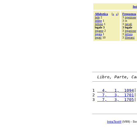
Ind
Alfabetica
[
«
»
]
Frequenza
lede
2
3
ispezione
ledere
1
3 ix
ledono
1
3
laicali
legale 3
3 legale
legame
2
3
legazione
legata
1
3
lettura
legati
10
3
liberarsi
Libro, Parte, Ca
1 
  4,   1,  1094
|
2 
  7,   3,  1701
|
3 
  7,   3,  1705
|
IntraText®
(V89) - So