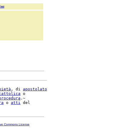
Text
pietà
, di 
apostolato
cattolica
 o

procedura
.~

ra
 o 
atti
ive Commons License