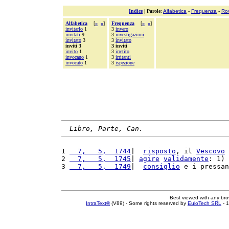
Indice
|
Parole
:
Alfabetica
-
Frequenza
-
Ro
Alfabetica
[
«
»
]
Frequenza
[
«
»
]
invitarlo
1
3
invero
invitati
9
3
investigazioni
invitato
3
3
invitato
inviti 3
3 inviti
invito
1
3
irretito
invocano
1
3
irritanti
invocato
1
3
ispezione
Libro, Parte, Can.
1 
  7,   5,  1744
|  
risposto
, il 
Vescovo
 
2 
  7,   5,  1745
| 
agire
validamente
: 1) 
3 
  7,   5,  1749
|  
consiglio
 e i pressan
Best viewed with any br
IntraText®
(V89) - Some rights reserved by
EuloTech SRL
- 1