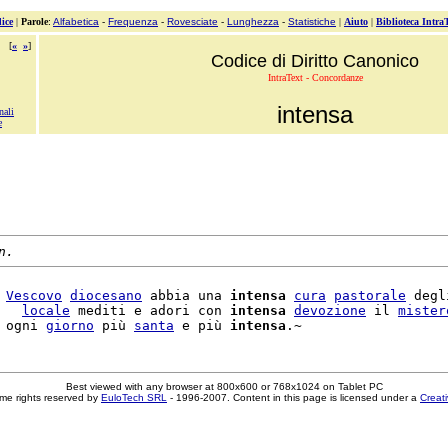
ice
|
Parole
:
Alfabetica
-
Frequenza
-
Rovesciate
-
Lunghezza
-
Statistiche
|
Aiuto
|
Biblioteca Intra
[
«
»
]
Codice di Diritto Canonico
IntraText - Concordanze
intensa
nali
e
n.
 
Vescovo
diocesano
 abbia una 
intensa
cura
pastorale
 degl
   
locale
 mediti e adori con 
intensa
devozione
 il 
mister
 ogni 
giorno
 più 
santa
 e più 
intensa
Best viewed with any browser at 800x600 or 768x1024 on Tablet PC
me rights reserved by
EuloTech SRL
- 1996-2007. Content in this page is licensed under a
Creat