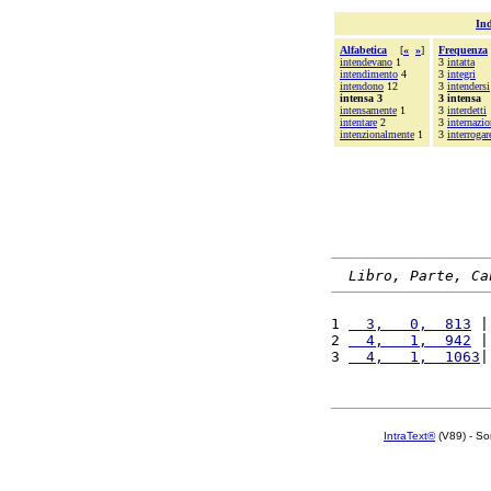
Ind
Alfabetica
[
«
»
]
Frequenza
intendevano
1
3
intatta
intendimento
4
3
integri
intendono
12
3
intendersi
intensa 3
3 intensa
intensamente
1
3
interdetti
intentare
2
3
internazio
intenzionalmente
1
3
interrogar
Libro, Parte, Ca
1 
  3,   0,  813
 |
2 
  4,   1,  942
 |
3 
  4,   1,  1063
|
IntraText®
(V89) - So