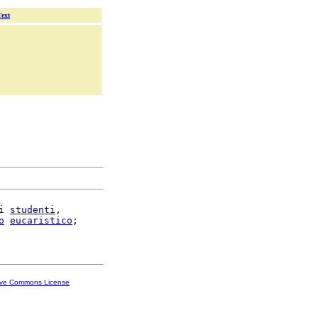
Text
i 
studenti
,

o
eucaristico
;

ive Commons License