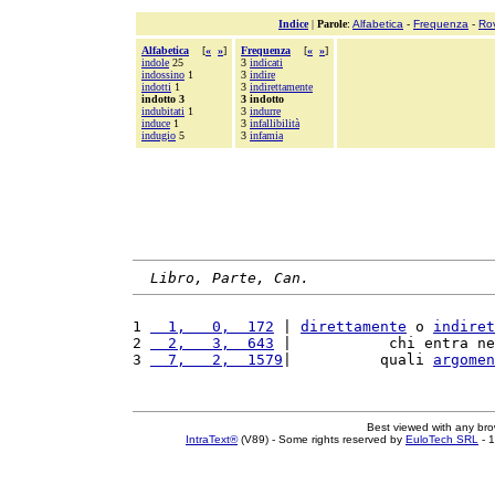
Indice
|
Parole
:
Alfabetica
-
Frequenza
-
Ro
Alfabetica
[
«
»
]
Frequenza
[
«
»
]
indole
25
3
indicati
indossino
1
3
indire
indotti
1
3
indirettamente
indotto 3
3 indotto
indubitati
1
3
indurre
induce
1
3
infallibilità
indugio
5
3
infamia
Libro, Parte, Can.
1 
  1,   0,  172
 | 
direttamente
 o 
indiret
2 
  2,   3,  643
 |           chi entra ne
3 
  7,   2,  1579
|          quali 
argomen
Best viewed with any br
IntraText®
(V89) - Some rights reserved by
EuloTech SRL
- 1