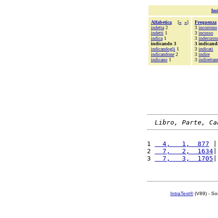
Ind
Alfabetica
[
«
»
]
Frequenza
indetta
2
3
incorrono
indetti
1
3
incusso
indica
1
3
indecoros
indicando 3
3 indicand
indicandogli
1
3
indicati
indicandone
2
3
indire
indicano
1
3
indiretta
Libro, Parte, Ca
1 
  4,   1,  877
 |
2 
  7,   2,  1634
|
3 
  7,   3,  1705
|
IntraText®
(V89) - So