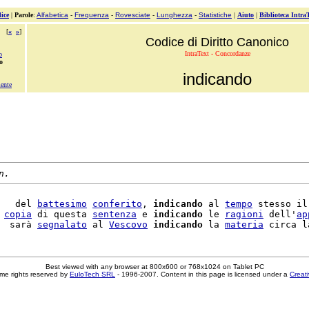
ice
|
Parole
:
Alfabetica
-
Frequenza
-
Rovesciate
-
Lunghezza
-
Statistiche
|
Aiuto
|
Biblioteca Intra
[
«
»
]
Codice di Diritto Canonico
IntraText - Concordanze
o
o
indicando
mente
n.
   del 
battesimo
conferito
, 
indicando
 al 
tempo
 stesso il
 
copia
 di questa 
sentenza
 e 
indicando
 le 
ragioni
 dell'
ap
  sarà 
segnalato
 al 
Vescovo
indicando
 la 
materia
Best viewed with any browser at 800x600 or 768x1024 on Tablet PC
me rights reserved by
EuloTech SRL
- 1996-2007. Content in this page is licensed under a
Creat