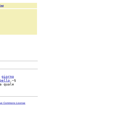
Text
 
giorno
pello
.~§

ive Commons License