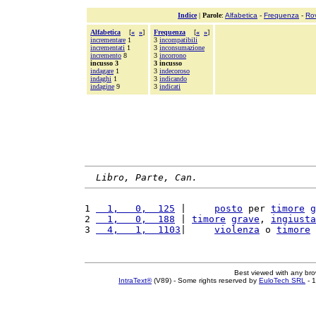
Indice
|
Parole
:
Alfabetica
-
Frequenza
-
Ro
Alfabetica
[
«
»
]
Frequenza
[
«
»
]
incrementare
1
3
incompatibili
incrementati
1
3
inconsumazione
incremento
8
3
incorrono
incusso 3
3 incusso
indagare
1
3
indecoroso
indaghi
1
3
indicando
indagine
9
3
indicati
Libro, Parte, Can.
1 
  1,   0,  125
 |     
posto
 per 
timore
g
2 
  1,   0,  188
 | 
timore
grave
, 
ingiusta
3 
  4,   1,  1103
|     
violenza
 o 
timore
Best viewed with any br
IntraText®
(V89) - Some rights reserved by
EuloTech SRL
- 1