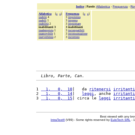
Indice
|
Parole
:
Alfabetica
-
Frequenza
-
Ro
Alfabetica
[
«
»
]
Frequenza
[
«
»
]
inabile
4
3
impotenza
inabili
1
3
impresa
inabilità
2
3
impugnare
inabilitanti 3
3 inabilitanti
inadempiuta
1
3
incompatibili
inamovibile
1
3
inconsumazione
inavvertenza
2
3
incorrono
Libro, Parte, Can.
1 
  1,   0,  10
|   da 
ritenersi
irritanti
2 
  1,   0,  14
|   
leggi
, anche 
irritanti
3 
  1,   0,  15
| circa le 
leggi
irritanti
Best viewed with any br
IntraText®
(V89) - Some rights reserved by
EuloTech SRL
- 1