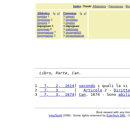
Indice
|
Parole
:
Alfabetica
-
Frequenza
-
Ro
Alfabetica
[
«
»
]
Frequenza
[
«
»
]
imprime
1
3
imposti
imprimono
1
3
impotenza
impropri
1
3
impresa
impugnare 3
3 impugnare
impugnata
8
3
inabilitanti
impugnazione
7
3
incompatibili
impugnazioni
2
3
inconsumazione
Libro, Parte, Can.
1 
  7,   2,  1614
| 
secondo
 i quali la si 
2 
  7,   3   
    |   
Articolo
 2 - 
Diritto
3 
  7,   3,  1674
| 
Can
. 1674 - Sono 
abili
Best viewed with any br
IntraText®
(V89) - Some rights reserved by
EuloTech SRL
- 1