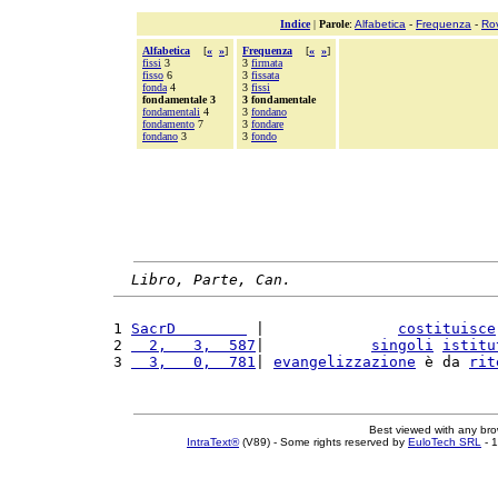
Indice
|
Parole
:
Alfabetica
-
Frequenza
-
Ro
Alfabetica
[
«
»
]
Frequenza
[
«
»
]
fissi
3
3
firmata
fisso
6
3
fissata
fonda
4
3
fissi
fondamentale 3
3 fondamentale
fondamentali
4
3
fondano
fondamento
7
3
fondare
fondano
3
3
fondo
Libro, Parte, Can.
1 
SacrD        
 |               
costituisce
2 
  2,   3,  587
|            
singoli
istitu
3 
  3,   0,  781
| 
evangelizzazione
 è da 
rit
Best viewed with any br
IntraText®
(V89) - Some rights reserved by
EuloTech SRL
- 1