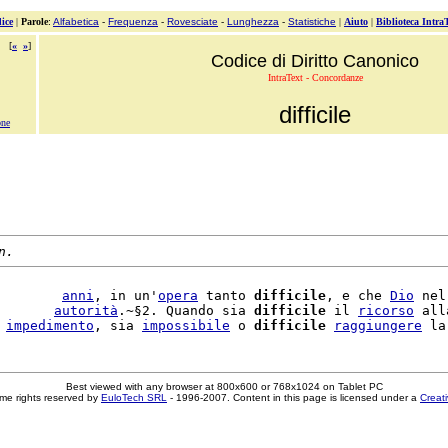
ice
|
Parole
:
Alfabetica
-
Frequenza
-
Rovesciate
-
Lunghezza
-
Statistiche
|
Aiuto
|
Biblioteca Intra
[
«
»
]
Codice di Diritto Canonico
IntraText - Concordanze
difficile
one
n.
        
anni
, in un'
opera
 tanto 
difficile
, e che 
Dio
 nel
       
autorità
.~§2. Quando sia 
difficile
 il 
ricorso
 all
 
impedimento
, sia 
impossibile
 o 
difficile
raggiungere
 la
Best viewed with any browser at 800x600 or 768x1024 on Tablet PC
me rights reserved by
EuloTech SRL
- 1996-2007. Content in this page is licensed under a
Creat