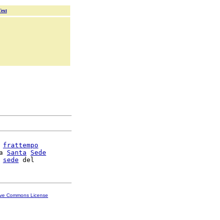
Text
 
frattempo
a 
Santa
Sede
 
sede
ive Commons License