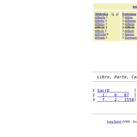
Ind
Alfabetica
[
«
»
]
Frequenza
differirla
1
3
difetto
differita
4
3
differenti
differito
3
3
differito
difficile 3
3 difficile
difficili
3
3
difficili
difficoltà
8
3
dimessi
diffonda
1
3
diminuzi
Libro, Parte, Ca
1 
SacrD        
  |
2 
  1,   0,  87
  |
3 
  7,   2,  1558
|
IntraText®
(V89) - So