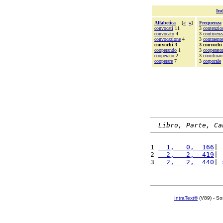
Ind
Alfabetica
[
«
»
]
Frequenza
convocati
11
3
contenzio
convocato
4
3
continenz
convocazione
4
3
contraente
convochi 3
3 convochi
cooperando
1
3
cooperator
cooperano
2
3
coordina
cooperare
7
3
corporale
Libro, Parte, Ca
1 
  1,   0,  166
| 
2 
  2,   2,  419
| 
3 
  2,   2,  440
| 
IntraText®
(V89) - So