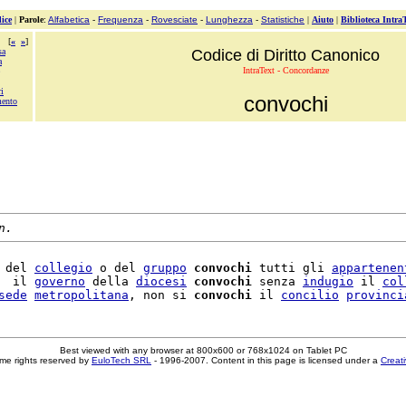
ice
|
Parole
:
Alfabetica
-
Frequenza
-
Rovesciate
-
Lunghezza
-
Statistiche
|
Aiuto
|
Biblioteca Intra
[
«
»
]
sa
Codice di Diritto Canonico
a
IntraText - Concordanze
i
convochi
mento
n.
 del 
collegio
 o del 
gruppo
convochi
 tutti gli 
appartenen
  il 
governo
 della 
diocesi
convochi
 senza 
indugio
 il 
col
sede
metropolitana
, non si 
convochi
 il 
concilio
provinci
Best viewed with any browser at 800x600 or 768x1024 on Tablet PC
me rights reserved by
EuloTech SRL
- 1996-2007. Content in this page is licensed under a
Creat