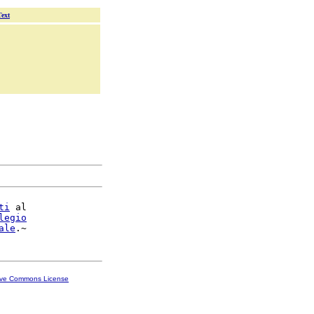
Text
ti
 al

legio
ale
ive Commons License