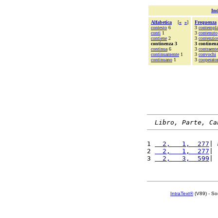
Ind
Alfabetica
[
«
»
]
Frequenza
contesto
6
3
contempla
conti
1
3
contenuto
contiene
2
3
contenzio
continenza 3
3 continen
continua
6
3
contraente
continuamente
1
3
convochi
continuano
1
3
cooperator
Libro, Parte, Ca
1 
  2,   1,  277
| 
2 
  2,   1,  277
| 
3 
  2,   3,  599
| 
IntraText®
(V89) - So