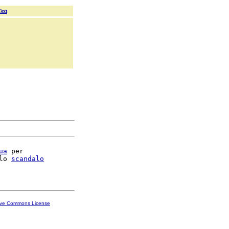
Text
ua
 per

lo 
scandalo
ive Commons License