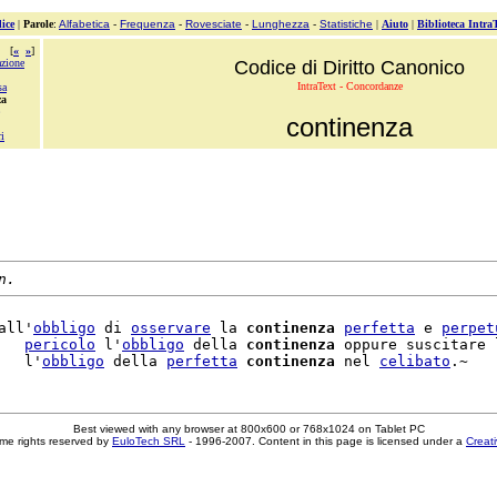
ice
|
Parole
:
Alfabetica
-
Frequenza
-
Rovesciate
-
Lunghezza
-
Statistiche
|
Aiuto
|
Biblioteca Intra
[
«
»
]
zione
Codice di Diritto Canonico
IntraText - Concordanze
sa
za
continenza
i
n.
all'
obbligo
 di 
osservare
 la 
continenza
perfetta
 e 
perpet
   
pericolo
 l'
obbligo
 della 
continenza
 oppure suscitare 
   l'
obbligo
 della 
perfetta
continenza
 nel 
celibato
Best viewed with any browser at 800x600 or 768x1024 on Tablet PC
me rights reserved by
EuloTech SRL
- 1996-2007. Content in this page is licensed under a
Creat