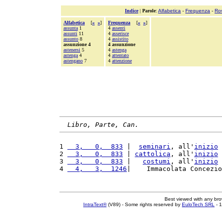
Indice
|
Parole
:
Alfabetica
-
Frequenza
-
Ro
Alfabetica
[
«
»
]
Frequenza
[
«
»
]
assunta
1
4
assenti
assunti
11
4
asserisce
assunto
8
4
assistito
assunzione 4
4 assunzione
astenersi
5
4
astenga
astenga
4
4
attentato
astengano
7
4
attenzione
Libro, Parte, Can.
1 
  3,   0,  833
 |  
seminari
, all'
inizio
 
2 
  3,   0,  833
 | 
cattolica
, all'
inizio
 
3 
  3,   0,  833
 |   
costumi
, all'
inizio
 
4 
  4,   3,  1246
|    Immacolata Concezio
Best viewed with any br
IntraText®
(V89) - Some rights reserved by
EuloTech SRL
- 1