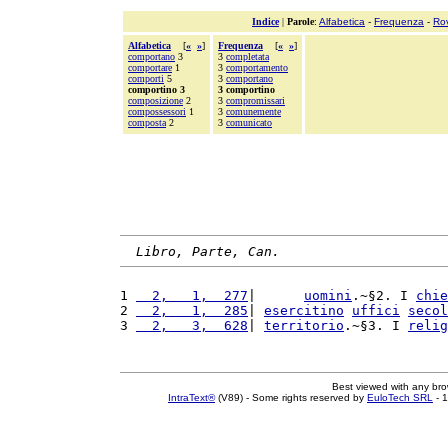
Indice
|
Parole
:
Alfabetica
-
Frequenza
-
Ro
Alfabetica
[
«
»
]
Frequenza
[
«
»
]
comportano
3
3
completata
comportare
1
3
comportamento
comporti
5
3
comportano
comportino 3
3 comportino
composizione
2
3
compromissari
compossessori
1
3
comunemente
composta
2
3
comunicato
Libro, Parte, Can.
1 
  2,   1,  277
|      
uomini
.~§2. I 
chie
2 
  2,   1,  285
| 
esercitino
uffici
secol
3 
  2,   3,  628
| 
territorio
.~§3. I 
relig
Best viewed with any br
IntraText®
(V89) - Some rights reserved by
EuloTech SRL
- 1