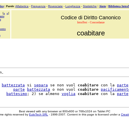
ice
|
Parole
:
Alfabetica
-
Frequenza
-
Rovesciate
-
Lunghezza
-
Statistiche
|
Aiuto
|
Biblioteca Intra
[
«
»
]
ante
Codice di Diritto Canonico
a
IntraText - Concordanze
ento
coabitare
a
n.
 
battezzata
 si 
separa
 se non vuol 
coabitare
 con la 
parte
      
parte
battezzata
 o non vuol 
coabitare
pacificament
   
battesimo
; 2) se almeno 
voglia
coabitare
 con la 
parte
Best viewed with any browser at 800x600 or 768x1024 on Tablet PC
me rights reserved by
EuloTech SRL
- 1996-2007. Content in this page is licensed under a
Creat