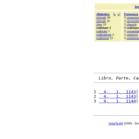
Ind
Alfabetica
[
«
»
]
Frequenza
clericale
39
3
ciononost
clericali
16
3
circoscritt
clero
10
3
clausole
coabitare 3
3 coabitare
coabitato
1
3
comandam
coabitazione
2
3
comincia
coadiutore
22
3
commess
Libro, Parte, Ca
1 
  4,   1,  1143
|
2 
  4,   1,  1143
|
3 
  4,   1,  1144
|
IntraText®
(V89) - So