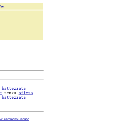
Text
battezzata
e
 senza 
offesa
battezzata
ive Commons License