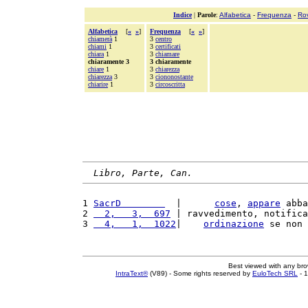
Indice
|
Parole
:
Alfabetica
-
Frequenza
-
Ro
Alfabetica
[
«
»
]
Frequenza
[
«
»
]
chiamerà
1
3
centro
chiami
1
3
certificati
chiara
1
3
chiamare
chiaramente 3
3 chiaramente
chiare
1
3
chiarezza
chiarezza
3
3
ciononostante
chiarire
1
3
circoscritta
Libro, Parte, Can.
1 
SacrD        
  |      
cose
, 
appare
 abba
2 
  2,   3,  697
 | ravvedimento, notifica
3 
  4,   1,  1022
|    
ordinazione
 se non 
Best viewed with any br
IntraText®
(V89) - Some rights reserved by
EuloTech SRL
- 1