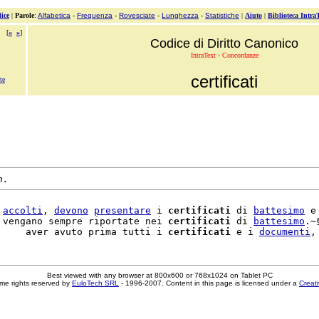
ice
|
Parole
:
Alfabetica
-
Frequenza
-
Rovesciate
-
Lunghezza
-
Statistiche
|
Aiuto
|
Biblioteca Intra
[
«
»
]
Codice di Diritto Canonico
IntraText - Concordanze
certificati
te
n.
 
accolti
, 
devono
presentare
 i 
certificati
 di 
battesimo
 e
 vengano sempre riportate nei 
certificati
 di 
battesimo
.~
     aver avuto prima tutti i 
certificati
 e i 
documenti
,
Best viewed with any browser at 800x600 or 768x1024 on Tablet PC
me rights reserved by
EuloTech SRL
- 1996-2007. Content in this page is licensed under a
Creat