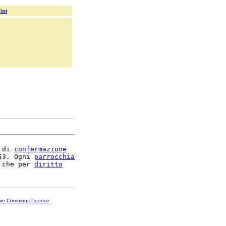
Text
 di 
confermazione
§3. Ogni 
parrocchia
 che per 
diritto
ive Commons License