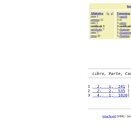
Ind
Alfabetica
[
«
»
]
Frequenza
certe 1
3
cautele
certezza
12
3 ce
certi 1
3
centro
certificati 3
3 certificati
certificato
7
3
chiamare
certo 7
3
chiaramen
cessa
32
3
chiarezza
Libro, Parte, Ca
1 
  2,   1,  241
 |
2 
  2,   2,  535
 |
3 
  4,   1,  1020
|
IntraText®
(V89) - So