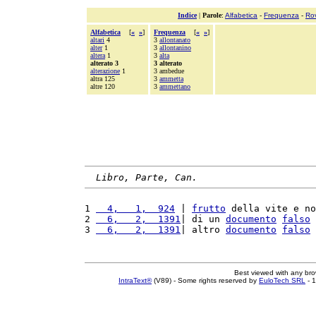
Indice
|
Parole
:
Alfabetica
-
Frequenza
-
Ro
Alfabetica
[
«
»
]
Frequenza
[
«
»
]
altari
4
3
allontanato
alter
1
3
allontanino
altera
1
3
alta
alterato 3
3 alterato
alterazione
1
3 ambedue
altra 125
3
ammetta
altre 120
3
ammettano
Libro, Parte, Can.
1 
  4,   1,  924
 | 
frutto
 della vite e no
2 
  6,   2,  1391
| di un 
documento
falso
 
3 
  6,   2,  1391
| altro 
documento
falso
 
Best viewed with any br
IntraText®
(V89) - Some rights reserved by
EuloTech SRL
- 1