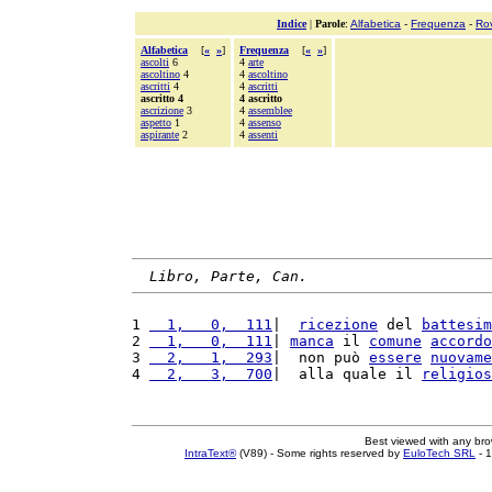
Indice
|
Parole
:
Alfabetica
-
Frequenza
-
Ro
Alfabetica
[
«
»
]
Frequenza
[
«
»
]
ascolti
6
4
arte
ascoltino
4
4
ascoltino
ascritti
4
4
ascritti
ascritto 4
4 ascritto
ascrizione
3
4
assemblee
aspetto
1
4
assenso
aspirante
2
4
assenti
Libro, Parte, Can.
1 
  1,   0,  111
|  
ricezione
 del 
battesim
2 
  1,   0,  111
| 
manca
 il 
comune
accordo
3 
  2,   1,  293
|  non può 
essere
nuovame
4 
  2,   3,  700
|  alla quale il 
religios
Best viewed with any br
IntraText®
(V89) - Some rights reserved by
EuloTech SRL
- 1