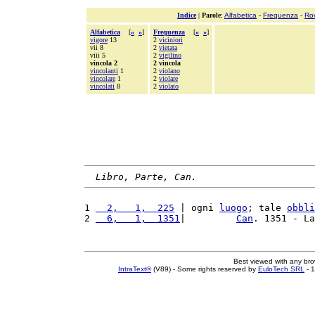
Indice
|
Parole
:
Alfabetica
-
Frequenza
-
Ro
Alfabetica
[
«
»
]
Frequenza
[
«
»
]
vigore
13
2
viciniori
vii 8
2
vietata
viii 5
2
vigilino
vincola 2
2 vincola
vincolanti
1
2
violano
vincolare
1
2
violare
vincolati
8
2
violato
Libro, Parte, Can.
1 
  2,   1,  225
 | ogni 
luogo
; tale 
obbli
2 
  6,   1,  1351
|         
Can
. 1351 - La
Best viewed with any br
IntraText®
(V89) - Some rights reserved by
EuloTech SRL
- 1