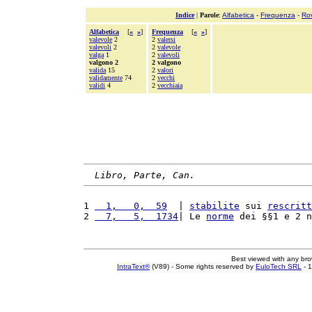
Indice
|
Parole
:
Alfabetica
-
Frequenza
-
Ro
Alfabetica
[
«
»
]
Frequenza
[
«
»
]
valevole
2
2
valersi
valevoli
2
2
valevole
valga
1
2
valevoli
valgono 2
2 valgono
valida
15
2
valori
validamente
74
2
vecchi
validi
4
2
vecchiaia
Libro, Parte, Can.
1 
  1,   0,  59
  | 
stabilite
 sui 
rescritt
2 
  7,   5,  1734
| Le 
norme
 dei §§1 e 2 n
Best viewed with any br
IntraText®
(V89) - Some rights reserved by
EuloTech SRL
- 1