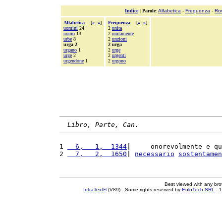
Indice
|
Parole
:
Alfabetica
-
Frequenza
-
Ro
Alfabetica
[
«
»
]
Frequenza
[
«
»
]
uomini
24
2
unita
uomo
13
2
unitamente
urbe
8
2
unzioni
urga 2
2 urga
urgano
1
2
urge
urge
2
2
urgenti
urgendone
1
2
urgono
Libro, Parte, Can.
1 
  6,   1,  1344
|     onorevolmente e qu
2 
  7,   2,  1650
| 
necessario
sostentamen
Best viewed with any br
IntraText®
(V89) - Some rights reserved by
EuloTech SRL
- 1