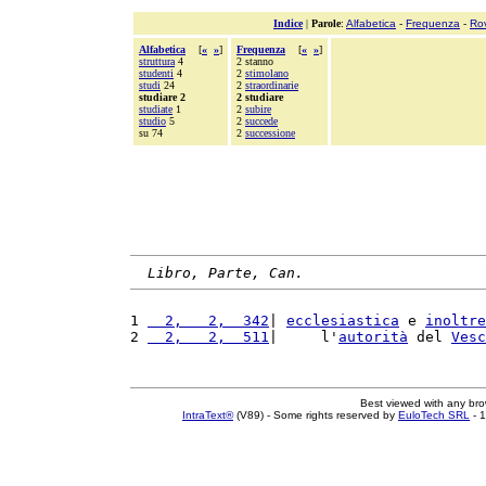
Indice
|
Parole
:
Alfabetica
-
Frequenza
-
Ro
Alfabetica
[
«
»
]
Frequenza
[
«
»
]
struttura
4
2 stanno
studenti
4
2
stimolano
studi
24
2
straordinarie
studiare 2
2 studiare
studiate
1
2
subire
studio
5
2
succede
su 74
2
successione
Libro, Parte, Can.
1 
  2,   2,  342
| 
ecclesiastica
 e 
inoltre
2 
  2,   2,  511
|     l'
autorità
 del 
Vesc
Best viewed with any br
IntraText®
(V89) - Some rights reserved by
EuloTech SRL
- 1