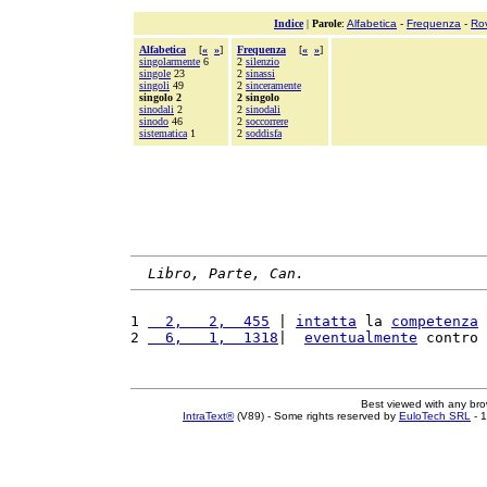
Indice
|
Parole
:
Alfabetica
-
Frequenza
-
Ro
Alfabetica
[
«
»
]
Frequenza
[
«
»
]
singolarmente
6
2
silenzio
singole
23
2
sinassi
singoli
49
2
sinceramente
singolo 2
2 singolo
sinodali
2
2
sinodali
sinodo
46
2
soccorrere
sistematica
1
2
soddisfa
Libro, Parte, Can.
1 
  2,   2,  455
 | 
intatta
 la 
competenza
 
2 
  6,   1,  1318
|  
eventualmente
 contro 
Best viewed with any br
IntraText®
(V89) - Some rights reserved by
EuloTech SRL
- 1