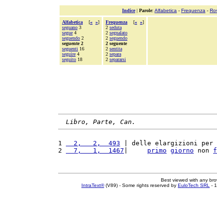
Indice
|
Parole
:
Alfabetica
-
Frequenza
-
Ro
Alfabetica
[
«
»
]
Frequenza
[
«
»
]
seguano
3
2
seduta
segue
4
2
segnalato
seguendo
2
2
seguendo
seguente 2
2 seguente
seguenti
16
2
sentita
seguire
4
2
separa
seguito
18
2
separarsi
Libro, Parte, Can.
1 
  2,   2,  493
 | delle elargizioni per 
2 
  7,   1,  1467
|     
primo
giorno
 non 
f
Best viewed with any br
IntraText®
(V89) - Some rights reserved by
EuloTech SRL
- 1