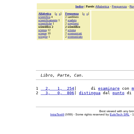
Indice
|
Parole
:
Alfabetica
-
Frequenza
-
Ro
Alfabetica
[
«
»
]
Frequenza
[
«
»
]
scientifica
4
2 sarebbero
scientificamente
1
2
scaduto
scientifiche
1
2
scegliersi
scientifico 2
2 scientifico
scienza
12
2
scisma
scienze
10
2
scomunicati
scioglie
1
2
scomunicato
Libro, Parte, Can.
1 
  2,   1,  254
|      di 
esaminare
 con 
m
2 
  3,   0,  806
| 
distingua
 dal 
punto
 di 
Best viewed with any br
IntraText®
(V89) - Some rights reserved by
EuloTech SRL
- 1