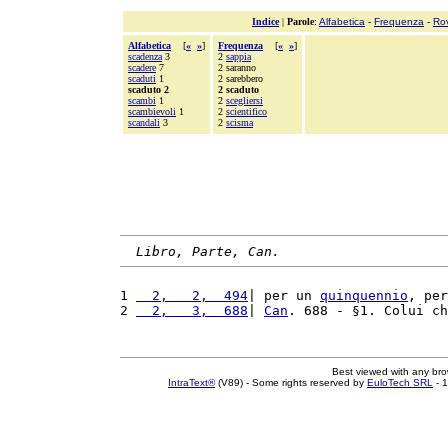
Indice
|
Parole
:
Alfabetica
-
Frequenza
-
Ro
Alfabetica
[
«
»
]
Frequenza
[
«
»
]
scadenza
3
2
sappia
scadere
7
2 saranno
scaduti
1
2 sarebbero
scaduto 2
2 scaduto
scambi
1
2
scegliersi
scambievoli
1
2
scientifico
scandali
3
2
scisma
Libro, Parte, Can.
1 
  2,   2,  494
| per un 
quinquennio
, per
2 
  2,   3,  688
| 
Can
. 688 - §1. Colui ch
Best viewed with any br
IntraText®
(V89) - Some rights reserved by
EuloTech SRL
- 1