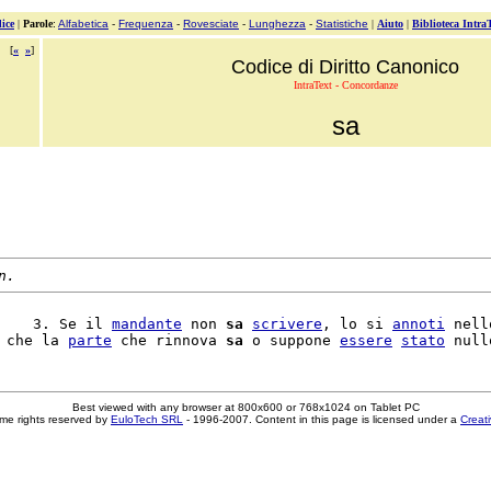
ice
|
Parole
:
Alfabetica
-
Frequenza
-
Rovesciate
-
Lunghezza
-
Statistiche
|
Aiuto
|
Biblioteca Intra
[
«
»
]
Codice di Diritto Canonico
IntraText - Concordanze
sa
n.
    3. Se il 
mandante
 non 
sa
scrivere
, lo si 
annoti
 nello
 che la 
parte
 che rinnova 
sa
 o suppone 
essere
stato
Best viewed with any browser at 800x600 or 768x1024 on Tablet PC
me rights reserved by
EuloTech SRL
- 1996-2007. Content in this page is licensed under a
Creat