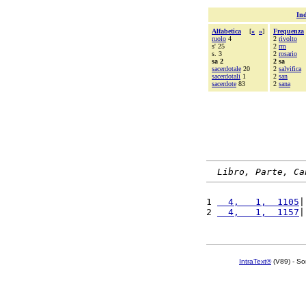
Ind
Alfabetica
[
«
»
]
Frequenza
ruolo
4
2
rivolto
s' 25
2
rm
s. 3
2
rosario
sa 2
2 sa
sacerdotale
20
2
salvifica
sacerdotali
1
2
san
sacerdote
83
2
sana
Libro, Parte, Ca
1 
  4,   1,  1105
|
2 
  4,   1,  1157
|
IntraText®
(V89) - So