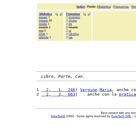
Indice
|
Parole
:
Alfabetica
-
Frequenza
-
Ro
Alfabetica
[
«
»
]
Frequenza
[
«
»
]
romani
1
2
rivolgersi
romano
89
2
rivolto
rosalio
1
2
rm
rosario 2
2 rosario
rota
8
2
sa
rotali
1
2
salvifica
rubriche
1
2
san
Libro, Parte, Can.
1 
  2,   1,  246
| 
Vergine
Maria
, anche co
2 
  2,   3,  663
|    anche con la 
pratica
Best viewed with any br
IntraText®
(V89) - Some rights reserved by
EuloTech SRL
- 1