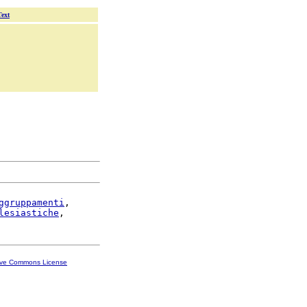
Text
ggruppamenti
,

lesiastiche
ive Commons License