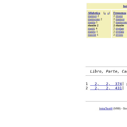
Ind
Alfabetica
[
«
»
]
Frequenza
riunisce
2
2
ritorni
riuniscono
2
2
riunisce
riunita
1
2
riuniscon
riunite 2
2 riunite
riuniti
4
2
rivelare
riunito
1
2
rivelata
riuscire
1
2
rivisto
Libro, Parte, Ca
1 
  2,   2,  374
| 
2 
  2,   2,  431
| 
IntraText®
(V89) - So