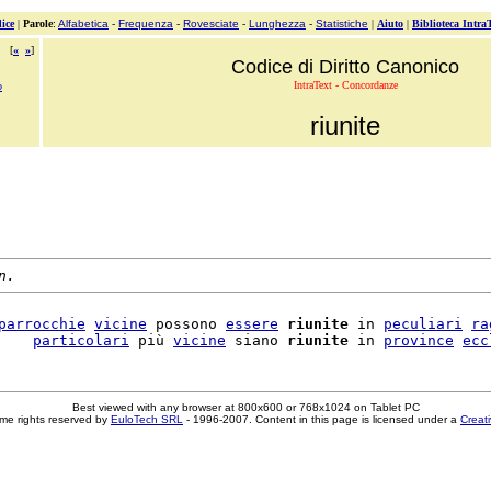
ice
|
Parole
:
Alfabetica
-
Frequenza
-
Rovesciate
-
Lunghezza
-
Statistiche
|
Aiuto
|
Biblioteca Intra
[
«
»
]
Codice di Diritto Canonico
IntraText - Concordanze
o
riunite
n.
parrocchie
vicine
 possono 
essere
riunite
 in 
peculiari
ra
    
particolari
 più 
vicine
 siano 
riunite
 in 
province
ecc
Best viewed with any browser at 800x600 or 768x1024 on Tablet PC
me rights reserved by
EuloTech SRL
- 1996-2007. Content in this page is licensed under a
Creat