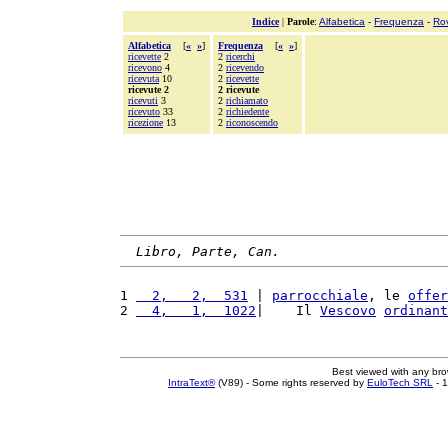
Indice
|
Parole
:
Alfabetica
-
Frequenza
-
Ro
Alfabetica
[
«
»
]
Frequenza
[
«
»
]
ricevette
2
2
ricerchi
ricevono
4
2
ricevendo
ricevuta
10
2
ricevette
ricevute 2
2 ricevute
ricevuti
3
2
richiamato
ricevuto
33
2
richiedente
ricezione
13
2
riconoscendo
Libro, Parte, Can.
1 
  2,   2,  531
 | 
parrocchiale
, le 
offer
2 
  4,   1,  1022
|    Il 
Vescovo
ordinant
Best viewed with any br
IntraText®
(V89) - Some rights reserved by
EuloTech SRL
- 1