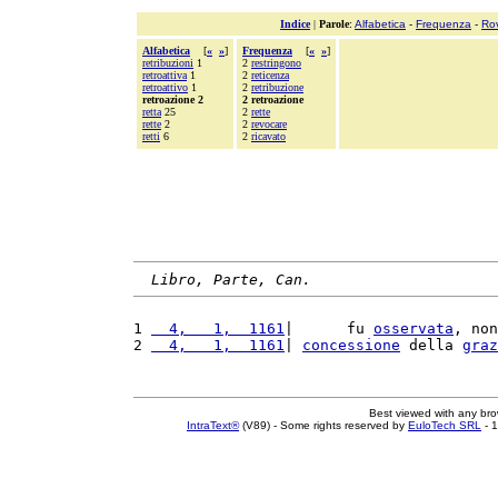
Indice
|
Parole
:
Alfabetica
-
Frequenza
-
Ro
Alfabetica
[
«
»
]
Frequenza
[
«
»
]
retribuzioni
1
2
restringono
retroattiva
1
2
reticenza
retroattivo
1
2
retribuzione
retroazione 2
2 retroazione
retta
25
2
rette
rette
2
2
revocare
retti
6
2
ricavato
Libro, Parte, Can.
1 
  4,   1,  1161
|      fu 
osservata
, non
2 
  4,   1,  1161
| 
concessione
 della 
graz
Best viewed with any br
IntraText®
(V89) - Some rights reserved by
EuloTech SRL
- 1