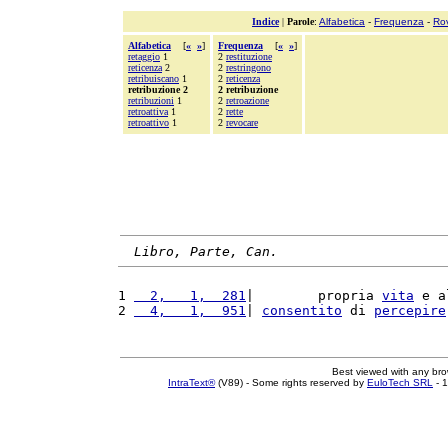
Indice
|
Parole
:
Alfabetica
-
Frequenza
-
Ro
Alfabetica
[
«
»
]
Frequenza
[
«
»
]
retaggio
1
2
restituzione
reticenza
2
2
restringono
retribuiscano
1
2
reticenza
retribuzione 2
2 retribuzione
retribuzioni
1
2
retroazione
retroattiva
1
2
rette
retroattivo
1
2
revocare
Libro, Parte, Can.
1 
  2,   1,  281
|        propria 
vita
 e a
2 
  4,   1,  951
| 
consentito
 di 
percepire
Best viewed with any br
IntraText®
(V89) - Some rights reserved by
EuloTech SRL
- 1