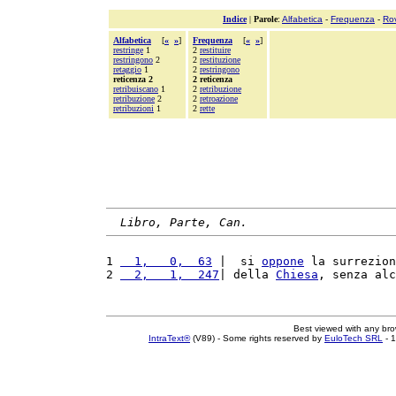
Indice
|
Parole
:
Alfabetica
-
Frequenza
-
Ro
Alfabetica
[
«
»
]
Frequenza
[
«
»
]
restringe
1
2
restituire
restringono
2
2
restituzione
retaggio
1
2
restringono
reticenza 2
2 reticenza
retribuiscano
1
2
retribuzione
retribuzione
2
2
retroazione
retribuzioni
1
2
rette
Libro, Parte, Can.
1 
  1,   0,  63
 |  si 
oppone
 la surrezion
2 
  2,   1,  247
| della 
Chiesa
, senza alc
Best viewed with any br
IntraText®
(V89) - Some rights reserved by
EuloTech SRL
- 1