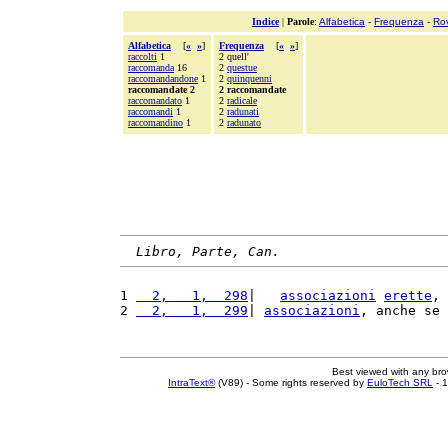
Indice
|
Parole
:
Alfabetica
-
Frequenza
-
Ro
Alfabetica
[
«
»
]
Frequenza
[
«
»
]
raccolti
1
2 quell'
raccomanda
16
2
questue
raccomandandone
1
2
quinquenni
raccomandate 2
2 raccomandate
raccomandato
1
2
radicale
raccomandi
1
2
radunati
raccomandino
1
2
radunato
Libro, Parte, Can.
1 
  2,   1,  298
|   
associazioni
erette
, 
2 
  2,   1,  299
| 
associazioni
, anche se 
Best viewed with any br
IntraText®
(V89) - Some rights reserved by
EuloTech SRL
- 1