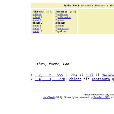
Indice
|
Parole
:
Alfabetica
-
Frequenza
-
Ro
Alfabetica
[
«
»
]
Frequenza
[
«
»
]
pubblicò
1
2
pubblicate
pubertà
1
2
pubblicazioni
pugno
2
2
pugno
pulizia 2
2 pulizia
punire
2
2
punire
punita
1
2
purtuttavia
puniti
10
2 qualcuna
Libro, Parte, Can.
1 
  2,   2,  555
 |  che si 
curi
 il 
decoro
2 
  4,   3,  1220
| 
chiesa
 sia 
mantenuta
 q
Best viewed with any br
IntraText®
(V89) - Some rights reserved by
EuloTech SRL
- 1